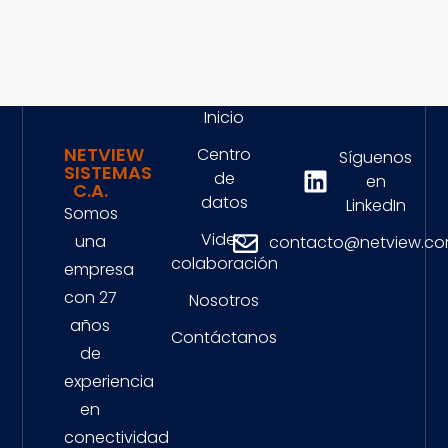
Inicio
NETVIEW
Centro
Síguenos
SISTEMAS
de
en
C.A.
datos
LinkedIn
Somos
Video
una
contacto@netview.co
colaboración
empresa
con 27
Nosotros
años
Contáctanos
de
experiencia
en
conectividad