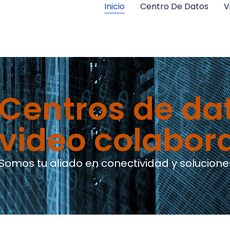
Inicio
Centro De Datos
V
Centros de da
video colabor
Somos tu aliado en conectividad y solucione